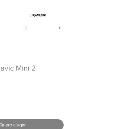
+
+
LOCADORA
CONTATO
UEM SOMOS
avic Mini 2
Quero alugar