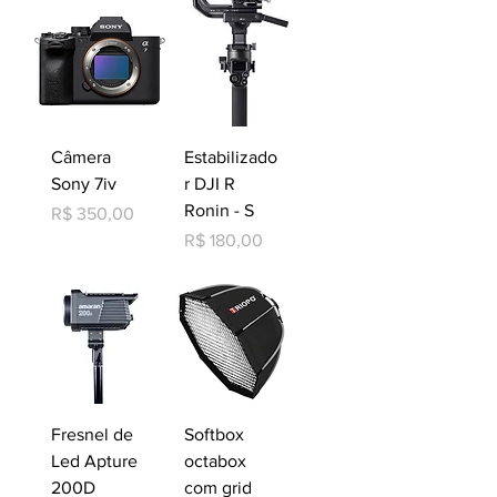
Câmera
Estabilizado
Sony 7iv
r DJI R
Ronin - S
Preço
R$ 350,00
Preço
R$ 180,00
Fresnel de
Softbox
Led Apture
octabox
200D
com grid