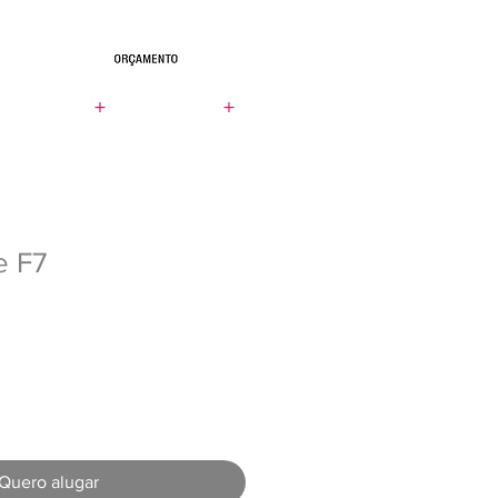
+
+
LOCADORA
CONTATO
UEM SOMOS
e F7
Quero alugar