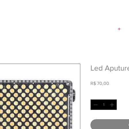
+
PRODUTORA
Q
Led Aputur
Preço
R$ 70,00
Quantidade
*