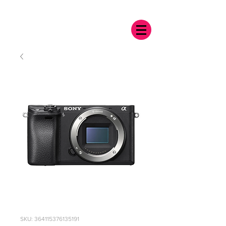
SKU: 364115376135191