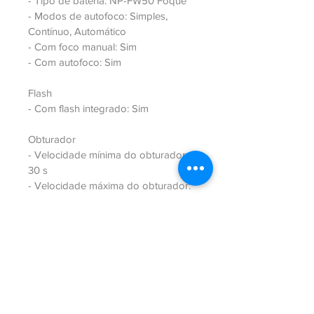
- Tipo de bateria: NP-FW50 Foque
- Modos de autofoco: Simples, 
Contínuo, Automático
- Com foco manual: Sim
- Com autofoco: Sim
Flash
- Com flash integrado: Sim
Obturador
- Velocidade mínima do obturador: 
30 s
- Velocidade máxima do obturador: 
1/4000 s
Peso e dimensões
- Largura: 120 mm
- Altura: 66.9 mm
-  Profundidade: 48.8 mm
- Peso: 361 g